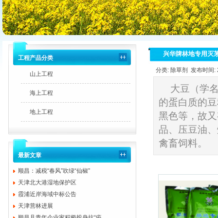
兴华牌林地专用灭
工程产品分类
分类: 除草剂 发布时间: 20
山上工程
大豆（学名
海上工程
的蛋白质的豆
地上工程
黑色等，故又
品、压豆油、
禽畜饲料。
最新文章
顺昌：减税“春风”吹绿“仙椒”
天津北大港湿地保护区
霞浦近岸海域中标公告
天津营林进展
顺昌县青年企业家积极投身抗“疫...