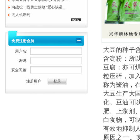
向战役一线勇士致敬 “爱心快递...
无人机喷药
免费注册会员
大豆的种子含
用户名:
含淀粉；所
密码:
豆腐；亦可
安全问题:
粒压碎，加
注册用户
称为酱油，在
大豆生产大
化。豆油可
肥、上浆剂
白食物，可
有效地抑制
原因之一。